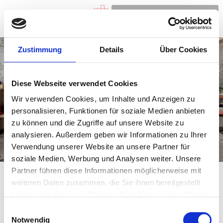
Zustimmung
Details
Über Cookies
Diese Webseite verwendet Cookies
Wir verwenden Cookies, um Inhalte und Anzeigen zu
personalisieren, Funktionen für soziale Medien anbieten
zu können und die Zugriffe auf unsere Website zu
analysieren. Außerdem geben wir Informationen zu Ihrer
Verwendung unserer Website an unsere Partner für
soziale Medien, Werbung und Analysen weiter. Unsere
Partner führen diese Informationen möglicherweise mit
weiteren Daten zusammen, die Sie ihnen bereitgestellt
haben oder die sie im Rahmen Ihrer Nutzung der Dienste
Kategorie:
Allgemein
gesammelt haben.
Einwilligungsauswahl
Hallo Welt!
Notwendig