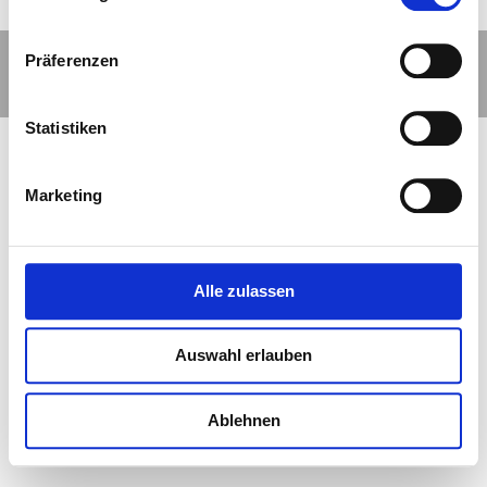
© 2026 - Fliesen Becker
Präferenzen
Impressum
Datenschutz
Kontakt
Statistiken
Marketing
Alle zulassen
Auswahl erlauben
Ablehnen